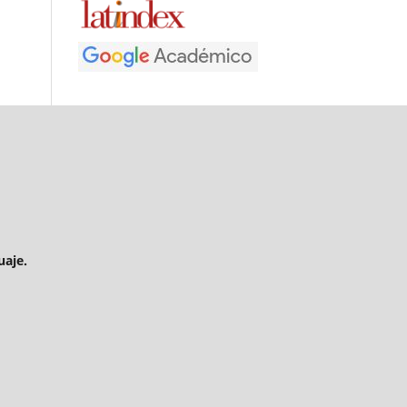
uaje.