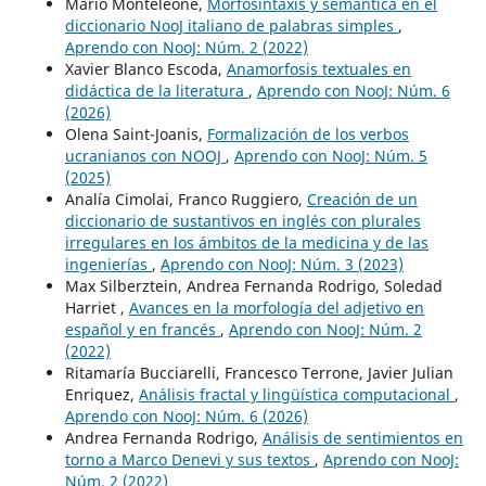
Mario Monteleone,
Morfosintaxis y semántica en el
diccionario NooJ italiano de palabras simples
,
Aprendo con NooJ: Núm. 2 (2022)
Xavier Blanco Escoda,
Anamorfosis textuales en
didáctica de la literatura
,
Aprendo con NooJ: Núm. 6
(2026)
Olena Saint-Joanis,
Formalización de los verbos
ucranianos con NOOJ
,
Aprendo con NooJ: Núm. 5
(2025)
Analía Cimolai, Franco Ruggiero,
Creación de un
diccionario de sustantivos en inglés con plurales
irregulares en los ámbitos de la medicina y de las
ingenierías
,
Aprendo con NooJ: Núm. 3 (2023)
Max Silberztein, Andrea Fernanda Rodrigo, Soledad
Harriet ,
Avances en la morfología del adjetivo en
español y en francés
,
Aprendo con NooJ: Núm. 2
(2022)
Ritamaría Bucciarelli, Francesco Terrone, Javier Julian
Enriquez,
Análisis fractal y lingüística computacional
,
Aprendo con NooJ: Núm. 6 (2026)
Andrea Fernanda Rodrigo,
Análisis de sentimientos en
torno a Marco Denevi y sus textos
,
Aprendo con NooJ:
Núm. 2 (2022)