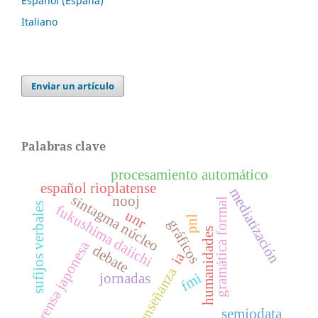
Español (España)
Italiano
Enviar un artículo
Palabras clave
procesamiento automático
español rioplatense
mediatización
sintagma núcleo
nooj
gramática formal
sufijos verbales
fukushima daiichi
unr
pnl
gráficos
humanidades
prensa japonesa
debate
ia
enseñanza
jornadas
fmi
semiodata