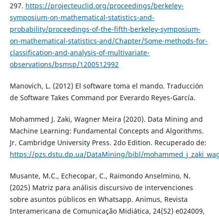
297.
https://projecteuclid.org/proceedings/berkeley-
symposium-on-mathematical-statistics-and-
probability/proceedings-of-the-fifth-berkeley-symposium-
on-mathematical-statistics-and/Chapter/Some-methods-for-
classification-and-analysis-of-multivariate-
observations/bsmsp/1200512992
Manovich, L. (2012) El software toma el mando. Traducción
de Software Takes Command por Everardo Reyes-García.
Mohammed J. Zaki, Wagner Meira (2020). Data Mining and
Machine Learning: Fundamental Concepts and Algorithms.
Jr. Cambridge University Press. 2do Edition. Recuperado de:
https://pzs.dstu.dp.ua/DataMining/bibl/mohammed_j_zaki_wag
Musante, M.C., Echecopar, C., Raimondo Anselmino, N.
(2025) Matriz para análisis discursivo de intervenciones
sobre asuntos públicos en Whatsapp. Animus, Revista
Interamericana de Comunicação Midiática, 24(52) e024009,