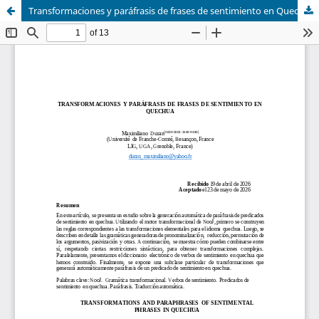
Transformaciones y paráfrasis de frases de sentimiento en Quechua