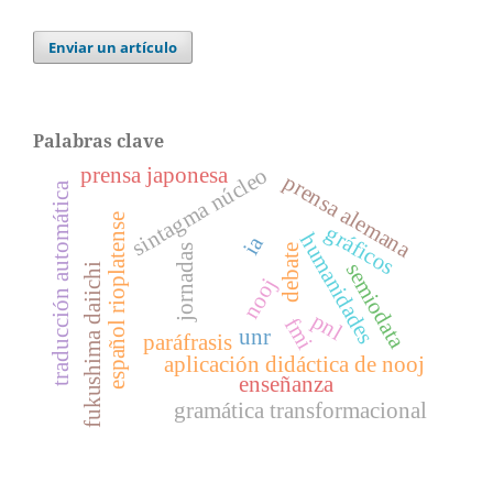
Enviar un artículo
Palabras clave
prensa japonesa
sintagma núcleo
prensa alemana
traducción automática
español rioplatense
gráficos
humanidades
ia
debate
jornadas
semiodata
fukushima daiichi
nooj
pnl
fmi
unr
paráfrasis
aplicación didáctica de nooj
enseñanza
gramática transformacional