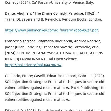
Comedy (2024). Ca' Foscari-University of Venice, Italy.
Dante, Alighieri. "The Divine Comedy: Paradise. (1962). "
Trans. DL Sayers and B. Reynolds, Penguin Books, London.
https://www.pinkmonkey.com/dl/library1/book0627.pdf
.
Francesco Terrone, Ritamaria Bucciarelli, Andrea Rodrigo,
Javier Julian Enriquez, Francesco Saverio Tortoriello, et al.
(2024). SENTIMENT ANALYSIS: AUTOMATIC CALCULATIONS
IN NOOJ ENVIRONMENT. Hal Open Science.
https://hal.science/hal-04478676/
.
Galluccio, Ettore; Caselli, Edoardo; Lombari, Gabriele (2020).
SQL Injec-tion Strategies: Practical techniques to secure old
vulnerabilities against modern attacks. Packt Publishing Ltd.
SQL Injec-tion Strategies: Practical techniques to secure old
vulnerabilities against modern attacks.
Kitaev, A. Y. (2003). Fault-tolerant quantum computation by