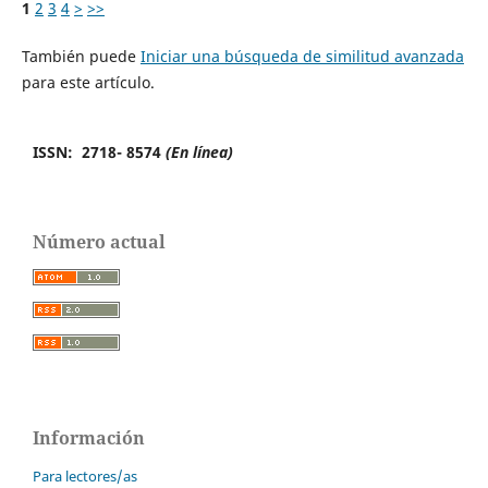
1
2
3
4
>
>>
También puede
Iniciar una búsqueda de similitud avanzada
para este artículo.
ISSN: 2718- 8574
(En línea)
Número actual
Información
Para lectores/as