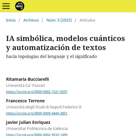
Inicio
/
Archivos
/
Núm. 5 (2025)
/
Artículos
IA simbólica, modelos cuánticos
y automatización de textos
hacia topologías del lenguaje y el significado
Ritamaria Bucciarelli
Università Ca’ Foscari
https://orcid.org/0000-0002-1521-9297
Francesco Terrone
Università degli Studi di Napoli Federico II
https://orcid.org/0009-0009-4444-3851
Javier Julian Enriquez
Universitat Politècnica de València
https://orcid.org/0000-0002-9533-1499