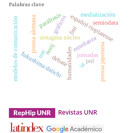
Palabras clave
mediatización
paráfrasis
español rioplatense
gráficos
prensa alemana
modelos de comunicación
semiodata
fmi
sintagma núcleo
enseñanza
prensa japonesa
nooj
humanidades
unr
fukushima daiichi
jornadas
debate
pnl
ia