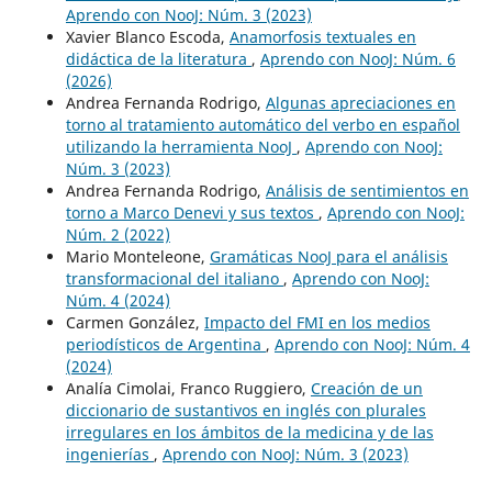
Aprendo con NooJ: Núm. 3 (2023)
Xavier Blanco Escoda,
Anamorfosis textuales en
didáctica de la literatura
,
Aprendo con NooJ: Núm. 6
(2026)
Andrea Fernanda Rodrigo,
Algunas apreciaciones en
torno al tratamiento automático del verbo en español
utilizando la herramienta NooJ
,
Aprendo con NooJ:
Núm. 3 (2023)
Andrea Fernanda Rodrigo,
Análisis de sentimientos en
torno a Marco Denevi y sus textos
,
Aprendo con NooJ:
Núm. 2 (2022)
Mario Monteleone,
Gramáticas NooJ para el análisis
transformacional del italiano
,
Aprendo con NooJ:
Núm. 4 (2024)
Carmen González,
Impacto del FMI en los medios
periodísticos de Argentina
,
Aprendo con NooJ: Núm. 4
(2024)
Analía Cimolai, Franco Ruggiero,
Creación de un
diccionario de sustantivos en inglés con plurales
irregulares en los ámbitos de la medicina y de las
ingenierías
,
Aprendo con NooJ: Núm. 3 (2023)