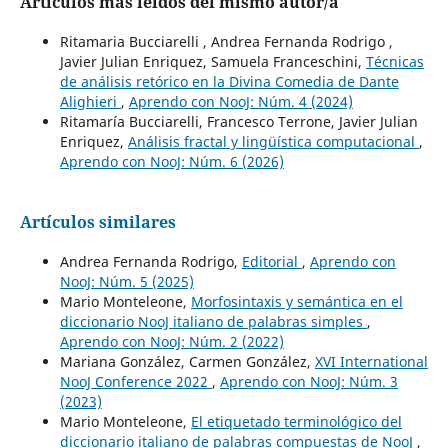
Artículos más leídos del mismo autor/a
Ritamaria Bucciarelli , Andrea Fernanda Rodrigo ,
Javier Julian Enriquez, Samuela Franceschini,
Técnicas
de análisis retórico en la Divina Comedia de Dante
Alighieri
,
Aprendo con NooJ: Núm. 4 (2024)
Ritamaría Bucciarelli, Francesco Terrone, Javier Julian
Enriquez,
Análisis fractal y lingüística computacional
,
Aprendo con NooJ: Núm. 6 (2026)
Artículos similares
Andrea Fernanda Rodrigo,
Editorial
,
Aprendo con
NooJ: Núm. 5 (2025)
Mario Monteleone,
Morfosintaxis y semántica en el
diccionario NooJ italiano de palabras simples
,
Aprendo con NooJ: Núm. 2 (2022)
Mariana González, Carmen González,
XVI International
NooJ Conference 2022
,
Aprendo con NooJ: Núm. 3
(2023)
Mario Monteleone,
El etiquetado terminológico del
diccionario italiano de palabras compuestas de NooJ
,