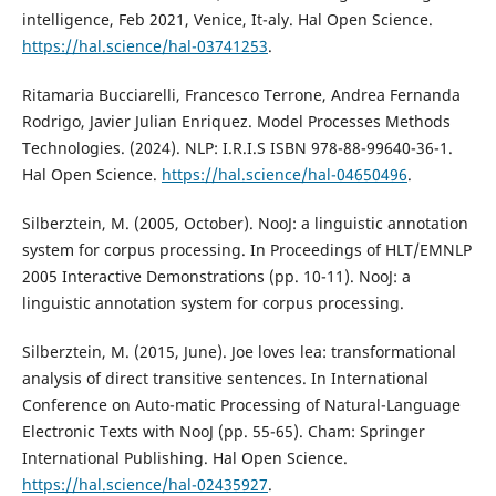
intelligence, Feb 2021, Venice, It-aly. Hal Open Science.
https://hal.science/hal-03741253
.
Ritamaria Bucciarelli, Francesco Terrone, Andrea Fernanda
Rodrigo, Javier Julian Enriquez. Model Processes Methods
Technologies. (2024). NLP: I.R.I.S ISBN 978-88-99640-36-1.
Hal Open Science.
https://hal.science/hal-04650496
.
Silberztein, M. (2005, October). NooJ: a linguistic annotation
system for corpus processing. In Proceedings of HLT/EMNLP
2005 Interactive Demonstrations (pp. 10-11). NooJ: a
linguistic annotation system for corpus processing.
Silberztein, M. (2015, June). Joe loves lea: transformational
analysis of direct transitive sentences. In International
Conference on Auto-matic Processing of Natural-Language
Electronic Texts with NooJ (pp. 55-65). Cham: Springer
International Publishing. Hal Open Science.
https://hal.science/hal-02435927
.