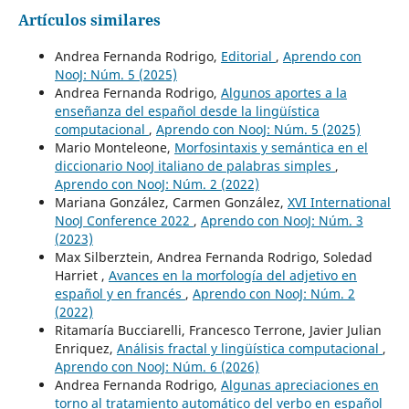
Artículos similares
Andrea Fernanda Rodrigo,
Editorial
,
Aprendo con
NooJ: Núm. 5 (2025)
Andrea Fernanda Rodrigo,
Algunos aportes a la
enseñanza del español desde la lingüística
computacional
,
Aprendo con NooJ: Núm. 5 (2025)
Mario Monteleone,
Morfosintaxis y semántica en el
diccionario NooJ italiano de palabras simples
,
Aprendo con NooJ: Núm. 2 (2022)
Mariana González, Carmen González,
XVI International
NooJ Conference 2022
,
Aprendo con NooJ: Núm. 3
(2023)
Max Silberztein, Andrea Fernanda Rodrigo, Soledad
Harriet ,
Avances en la morfología del adjetivo en
español y en francés
,
Aprendo con NooJ: Núm. 2
(2022)
Ritamaría Bucciarelli, Francesco Terrone, Javier Julian
Enriquez,
Análisis fractal y lingüística computacional
,
Aprendo con NooJ: Núm. 6 (2026)
Andrea Fernanda Rodrigo,
Algunas apreciaciones en
torno al tratamiento automático del verbo en español