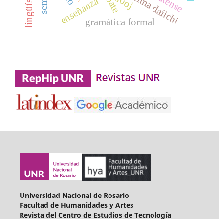
fukushima daiichi
debate
nooj
enseñanza
gramática formal
Universidad Nacional de Rosario
Facultad de Humanidades y Artes
Revista del Centro de Estudios de Tecnología