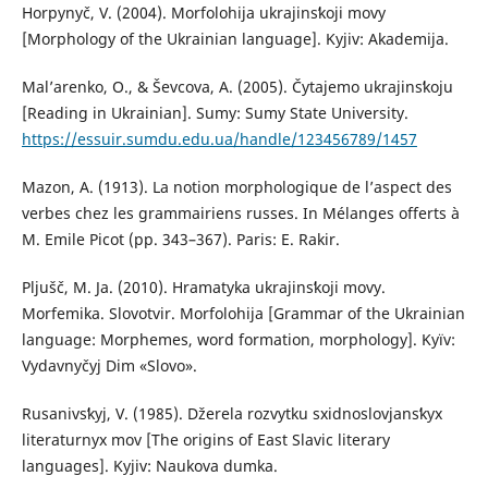
Horpynyč, V. (2004). Morfolohija ukrajinsʹkoji movy
[Morphology of the Ukrainian language]. Kyjiv: Akademija.
Mal’arenko, O., & Ševcova, A. (2005). Čytajemo ukrajinsʹkoju
[Reading in Ukrainian]. Sumy: Sumy State University.
https://essuir.sumdu.edu.ua/handle/123456789/1457
Mazon, A. (1913). La notion morphologique de l’aspect des
verbes chez les grammairiens russes. In Mélanges offerts à
M. Emile Picot (pp. 343–367). Paris: E. Rakir.
Pljušč, M. Ja. (2010). Hramatyka ukrajinsʹkoji movy.
Morfemika. Slovotvir. Morfolohija [Grammar of the Ukrainian
language: Morphemes, word formation, morphology]. Kyïv:
Vydavnyčyj Dim «Slovo».
Rusanivsʹkyj, V. (1985). Džerela rozvytku sxidnoslovjansʹkyx
literaturnyx mov [The origins of East Slavic literary
languages]. Kyjiv: Naukova dumka.