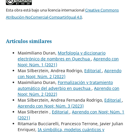
Esta obra está bajo una licencia internacional
Creative Commons
Atribución-NoComercial-CompartirIgual 4.0
.
Artículos similares
Maximiliano Duran,
Morfología y diccionario
electrónico de nombres en Quechua
,
Aprendo con
NooJ: Núm. 1 (2021)
Max Silberztein, Andrea Rodrigo,
Editorial
,
Aprendo
con NooJ: Núm. 2 (2022)
Maximiliano Duran,
Formalización y tratamiento
automático del adverbio en quechua
,
Aprendo con
NooJ: Núm. 2 (2022)
Max Silberztein, Andrea Fernanda Rodrigo,
Editorial
,
Aprendo con NooJ: Núm. 3 (2023)
Max Silberztein ,
Editorial
,
Aprendo con NooJ: Núm. 1
(2021)
Ritamaria Bucciarelli, Francesco Terrone, Javier Julian
Enriquez,
IA simbólica, modelos cuánticos y