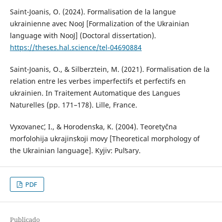
Saint-Joanis, O. (2024). Formalisation de la langue
ukrainienne avec NooJ [Formalization of the Ukrainian
language with NooJ] (Doctoral dissertation).
https://theses.hal.science/tel-04690884
Saint-Joanis, O., & Silberztein, M. (2021). Formalisation de la
relation entre les verbes imperfectifs et perfectifs en
ukrainien. In Traitement Automatique des Langues
Naturelles (pp. 171–178). Lille, France.
Vyxovanecʹ, I., & Horodensʹka, K. (2004). Teoretyčna
morfolohija ukrajinsʹkoji movy [Theoretical morphology of
the Ukrainian language]. Kyjiv: Pulʹsary.
PDF
Publicado