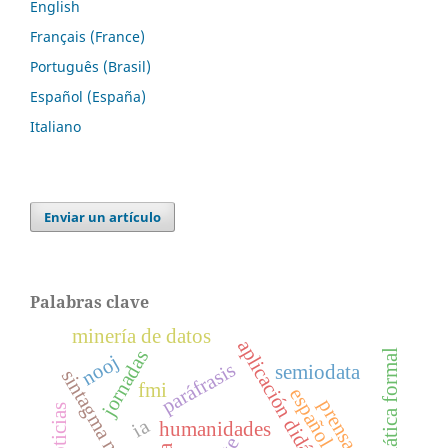
English
Français (France)
Português (Brasil)
Español (España)
Italiano
Enviar un artículo
Palabras clave
minería de datos
aplicación didáctica de nooj
jornadas
gramática formal
nooj
paráfrasis
semiodata
sintagma núcleo
fmi
ia
humanidades