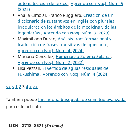
automatización de textos
,
Aprendo con NooJ: Núm. 5
(2025)
Analía Cimolai, Franco Ruggiero,
Creación de un
diccionario de sustantivos en inglés con plurales
irregulares en los ámbitos de la medicina y de las
ingenierías
,
Aprendo con NooJ: Núm. 3 (2023)
Maximiliano Duran,
Análisis transformacional y
traducción de frases transitivas del quechua
,
Aprendo con NooJ: Núm. 4 (2024)
Mariana González,
Homenaje a Zulema Solana
,
Aprendo con NooJ: Núm. 2 (2022)
Lisa Pezzali,
El vertido de aguas residuales de
Fukushima
,
Aprendo con NooJ: Núm. 4 (2024)
<<
<
1
2
3
4
>
>>
También puede
Iniciar una búsqueda de similitud avanzada
para este artículo.
ISSN: 2718- 8574
(En línea)